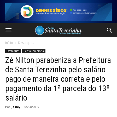
Início
Destaques
Destaques
Santa Terezinha
Zé Nilton parabeniza a Prefeitura
de Santa Terezinha pelo salário
pago de maneira correta e pelo
pagamento da 1ª parcela do 13º
salário
Por
Josley
-
05/08/2019