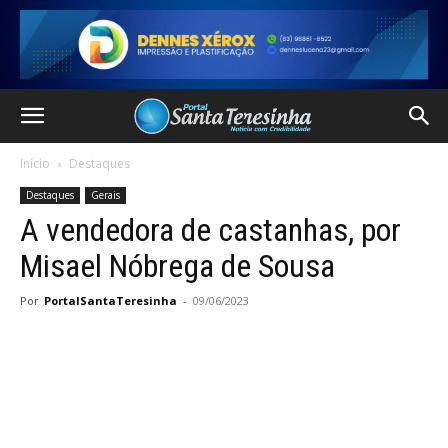
Início
Destaques
Destaques
Gerais
A vendedora de castanhas, por
Misael Nóbrega de Sousa
Por
PortalSantaTeresinha
-
09/06/2023