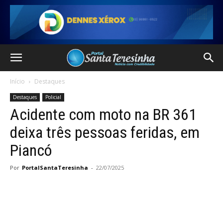
Início
Destaques
Destaques
Policial
Acidente com moto na BR 361
deixa três pessoas feridas, em
Piancó
Por
PortalSantaTeresinha
-
22/07/2025