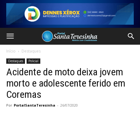
Início
Destaques
Destaques
Policial
Acidente de moto deixa jovem
morto e adolescente ferido em
Coremas
Por
PortalSantaTeresinha
-
26/07/2020