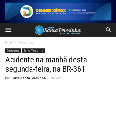
Início
Destaques
Destaques
Santa Terezinha
Acidente na manhã desta
segunda-feira, na BR-361
Por
PortalSantaTeresinha
-
09/09/2019