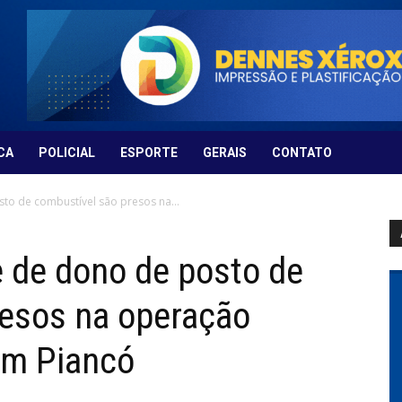
CA
POLICIAL
ESPORTE
GERAIS
CONTATO
o de combustível são presos na...
 de dono de posto de
resos na operação
em Piancó