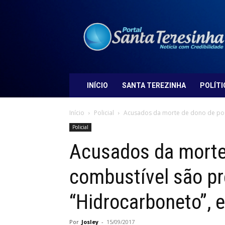
Portal
Santa
Teresinha
INÍCIO
SANTA TEREZINHA
POLÍTI
Início
Policial
Acusados da morte de dono de post
Policial
Acusados da morte
combustível são p
“Hidrocarboneto”, 
Por
Josley
-
15/09/2017