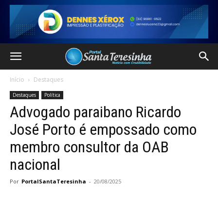
Início
Destaques
Destaques
Política
Advogado paraibano Ricardo
José Porto é empossado como
membro consultor da OAB
nacional
Por
PortalSantaTeresinha
-
20/08/2025