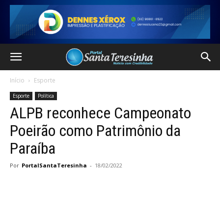
Início
Esporte
Esporte
Política
ALPB reconhece Campeonato
Poeirão como Patrimônio da
Paraíba
Por
PortalSantaTeresinha
-
18/02/2022