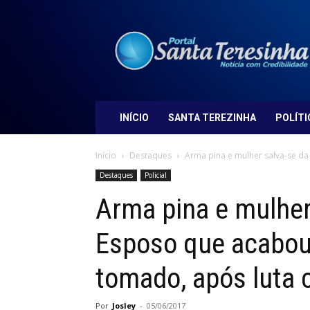
Portal
Santa
Teresinha
INÍCIO
SANTA TEREZINHA
POLÍTI
Início
Destaques
Arma pina e mulher salva-se da
Destaques
Policial
Arma pina e mulher
Esposo que acabou
tomado, após luta 
Por
Josley
-
05/06/2017