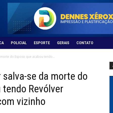
CA
POLICIAL
ESPORTE
GERAIS
CONTATO
 morte do Esposo que acabou tendo...
 salva-se da morte do
 tendo Revólver
com vizinho