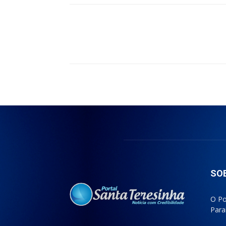
Compartilhado
SO
O Po
Para