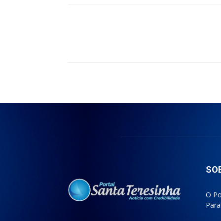
Compartilhado
SO
O Po
Para