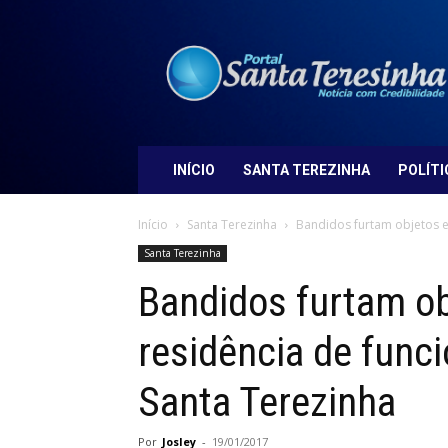
Portal
Santa
Teresinha
INÍCIO
SANTA TEREZINHA
POLÍTI
Início
Santa Terezinha
Bandidos furtam objetos e 
Santa Terezinha
Bandidos furtam ob
residência de funci
Santa Terezinha
Por
Josley
-
19/01/2017