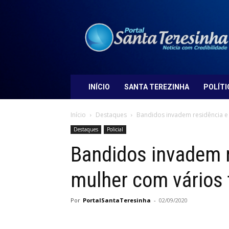
Portal
Santa
Teresinha
INÍCIO
SANTA TEREZINHA
POLÍTI
Início
Destaques
Bandidos invadem residência e 
Destaques
Policial
Bandidos invadem 
mulher com vários t
Por
PortalSantaTeresinha
-
02/09/2020