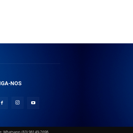
IGA-NOS
ie: Whatsapp (83) 98149-7698