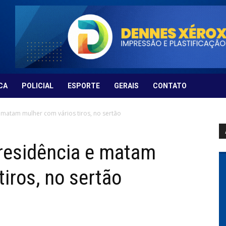
CA
POLICIAL
ESPORTE
GERAIS
CONTATO
matam mulher com vários tiros, no sertão
residência e matam
iros, no sertão