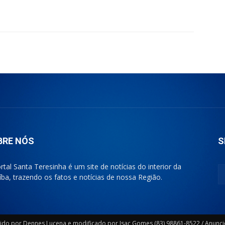
BRE NÓS
S
rtal Santa Teresinha é um site de notícias do interior da
íba, trazendo os fatos e notícias de nossa Região.
lvido por Dennes Lucena e modificado por Isac Gomes (83) 98861-8522 / Anunc