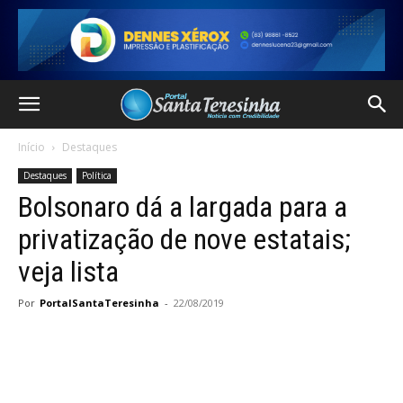
Início
Destaques
Destaques
Política
Bolsonaro dá a largada para a
privatização de nove estatais;
veja lista
Por
PortalSantaTeresinha
-
22/08/2019