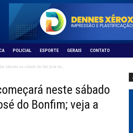
CA
POLICIAL
ESPORTE
GERAIS
CONTATO
te sábado na cidade de São José do...
 começará neste sábado
osé do Bonfim; veja a