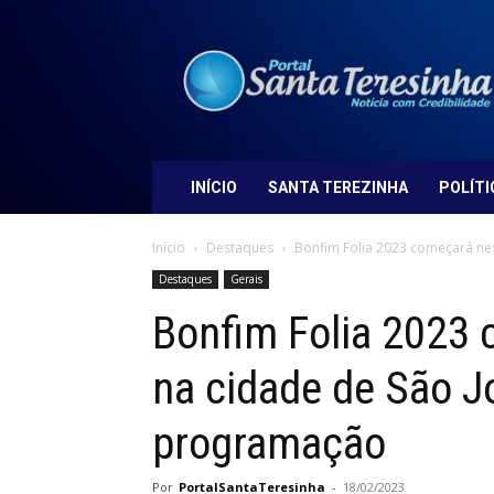
Portal
Santa
Teresinha
INÍCIO
SANTA TEREZINHA
POLÍTI
Início
Destaques
Bonfim Folia 2023 começará nes
Destaques
Gerais
Bonfim Folia 2023
na cidade de São J
programação
Por
PortalSantaTeresinha
-
18/02/2023