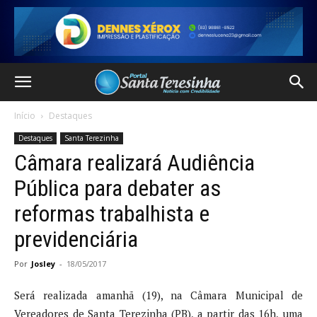
Início
Destaques
Destaques
Santa Terezinha
Câmara realizará Audiência
Pública para debater as
reformas trabalhista e
previdenciária
Por
Josley
-
18/05/2017
Será realizada amanhã (19), na Câmara Municipal de
Vereadores de Santa Terezinha (PB), a partir das 16h, uma