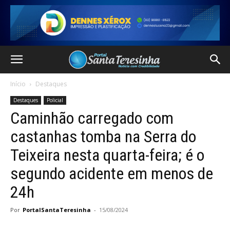
Início
Destaques
Destaques
Policial
Caminhão carregado com
castanhas tomba na Serra do
Teixeira nesta quarta-feira; é o
segundo acidente em menos de
24h
Por
PortalSantaTeresinha
-
15/08/2024