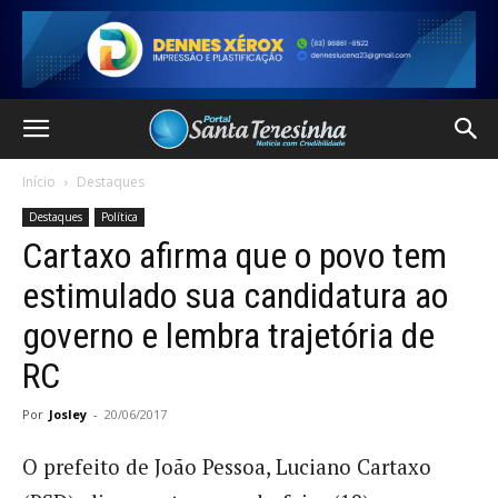
Início
Destaques
Destaques
Política
Cartaxo afirma que o povo tem
estimulado sua candidatura ao
governo e lembra trajetória de
RC
Por
Josley
-
20/06/2017
O prefeito de João Pessoa, Luciano Cartaxo