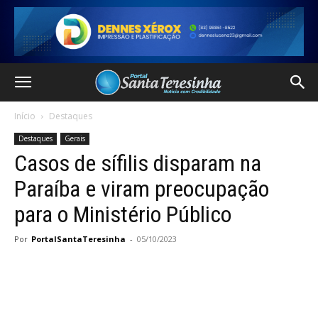
Início
Destaques
Destaques
Gerais
Casos de sífilis disparam na
Paraíba e viram preocupação
para o Ministério Público
Por
PortalSantaTeresinha
-
05/10/2023