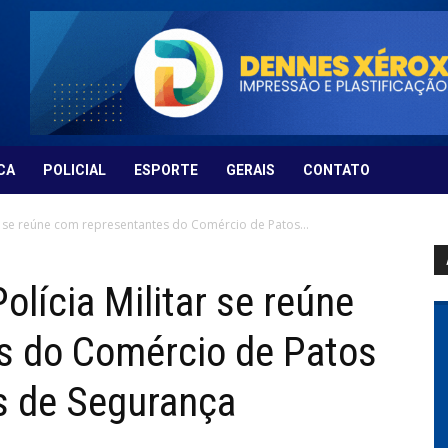
CA
POLICIAL
ESPORTE
GERAIS
CONTATO
r se reúne com representantes do Comércio de Patos...
lícia Militar se reúne
s do Comércio de Patos
es de Segurança