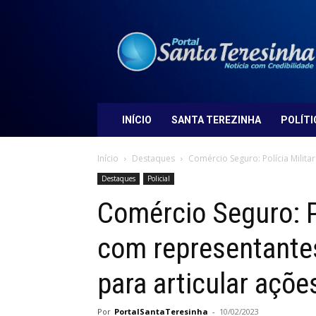
Portal
Santa
Teresinha
INÍCIO
SANTA TEREZINHA
POLÍTI
Início
Destaques
Comércio Seguro: Polícia Milita
Destaques
Policial
Comércio Seguro: Po
com representante
para articular açõ
Por
PortalSantaTeresinha
-
10/02/2023