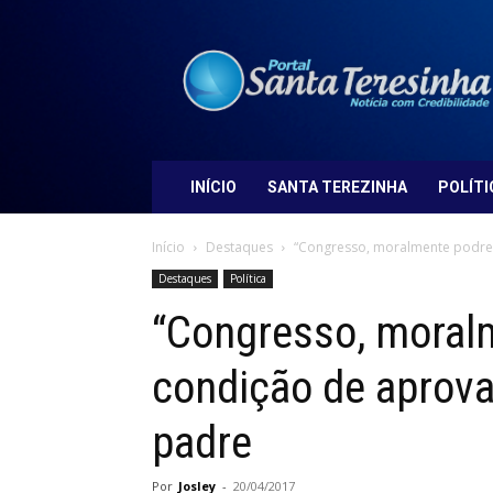
Portal
Santa
Teresinha
INÍCIO
SANTA TEREZINHA
POLÍTI
Início
Destaques
“Congresso, moralmente podre,
Destaques
Política
“Congresso, moral
condição de aprova
padre
Por
Josley
-
20/04/2017