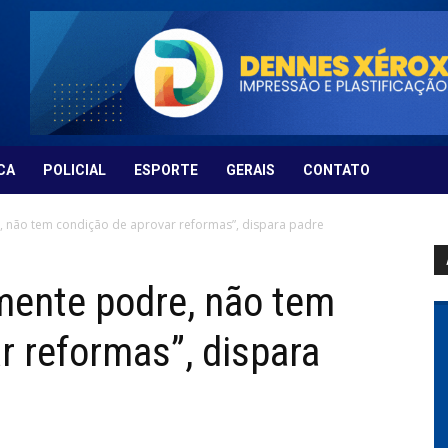
CA
POLICIAL
ESPORTE
GERAIS
CONTATO
 não tem condição de aprovar reformas”, dispara padre
mente podre, não tem
r reformas”, dispara