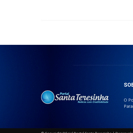
Compartilhado
SO
O Po
Para