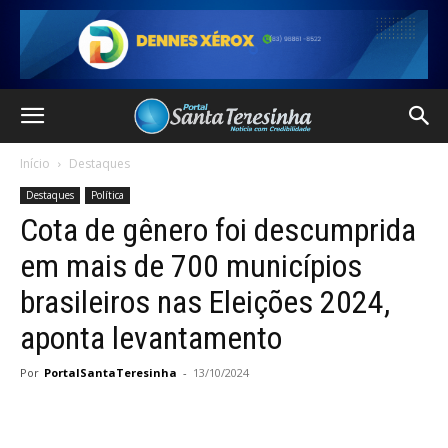
Início
Destaques
Destaques
Política
Cota de gênero foi descumprida
em mais de 700 municípios
brasileiros nas Eleições 2024,
aponta levantamento
Por
PortalSantaTeresinha
-
13/10/2024