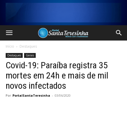
Início
Destaques
Destaques
Gerais
Covid-19: Paraíba registra 35
mortes em 24h e mais de mil
novos infectados
Por
PortalSantaTeresinha
-
03/06/2020