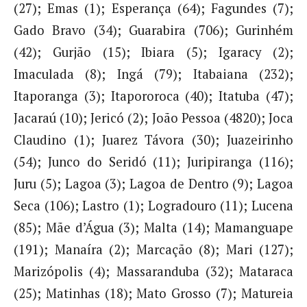
(27); Emas (1); Esperança (64); Fagundes (7);
Gado Bravo (34); Guarabira (706); Gurinhém
(42); Gurjão (15); Ibiara (5); Igaracy (2);
Imaculada (8); Ingá (79); Itabaiana (232);
Itaporanga (3); Itapororoca (40); Itatuba (47);
Jacaraú (10); Jericó (2); João Pessoa (4820); Joca
Claudino (1); Juarez Távora (30); Juazeirinho
(54); Junco do Seridó (11); Juripiranga (116);
Juru (5); Lagoa (3); Lagoa de Dentro (9); Lagoa
Seca (106); Lastro (1); Logradouro (11); Lucena
(85); Mãe d’Água (3); Malta (14); Mamanguape
(191); Manaíra (2); Marcação (8); Mari (127);
Marizópolis (4); Massaranduba (32); Mataraca
(25); Matinhas (18); Mato Grosso (7); Matureia