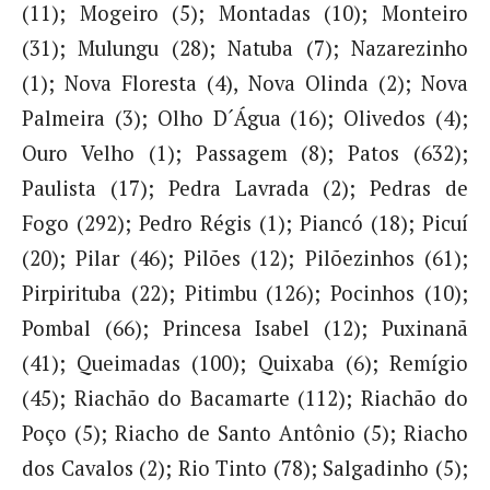
(11); Mogeiro (5); Montadas (10); Monteiro
(31); Mulungu (28); Natuba (7); Nazarezinho
(1); Nova Floresta (4), Nova Olinda (2); Nova
Palmeira (3); Olho D´Água (16); Olivedos (4);
Ouro Velho (1); Passagem (8); Patos (632);
Paulista (17); Pedra Lavrada (2); Pedras de
Fogo (292); Pedro Régis (1); Piancó (18); Picuí
(20); Pilar (46); Pilões (12); Pilõezinhos (61);
Pirpirituba (22); Pitimbu (126); Pocinhos (10);
Pombal (66); Princesa Isabel (12); Puxinanã
(41); Queimadas (100); Quixaba (6); Remígio
(45); Riachão do Bacamarte (112); Riachão do
Poço (5); Riacho de Santo Antônio (5); Riacho
dos Cavalos (2); Rio Tinto (78); Salgadinho (5);