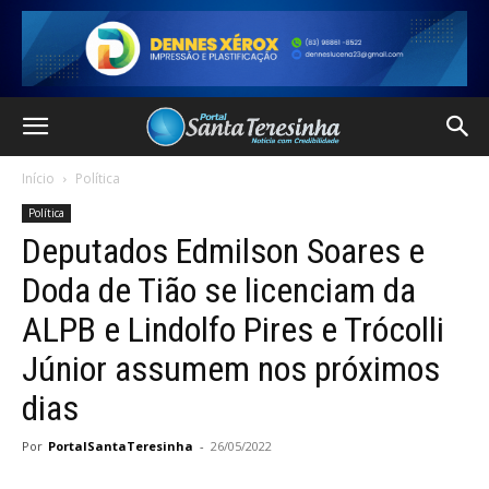
Início
Política
Política
Deputados Edmilson Soares e
Doda de Tião se licenciam da
ALPB e Lindolfo Pires e Trócolli
Júnior assumem nos próximos
dias
Por
PortalSantaTeresinha
-
26/05/2022