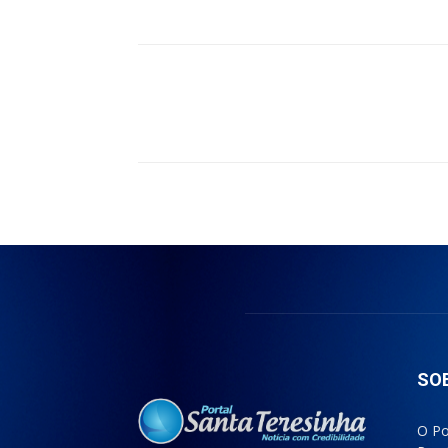
Compartilhado
SO
O Po