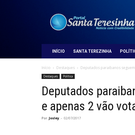
Portal
Santa
Teresinha
INÍCIO
SANTA TEREZINHA
POLÍTI
Início
Destaques
Deputados paraibanos seguem in
Destaques
Política
Deputados paraiba
e apenas 2 vão vota
Por
Josley
-
02/07/2017