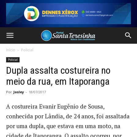
Início
Policial
Policial
Dupla assalta costureira no
meio da rua, em Itaporanga
Por
Josley
-
18/07/2017
A costureira Evanir Eugênio de Sousa,
conhecida por Lândia, de 24 anos, foi assaltada
por uma dupla, que estava em uma moto, na
cidade de Itaporanga. O assalto ocorreu, por