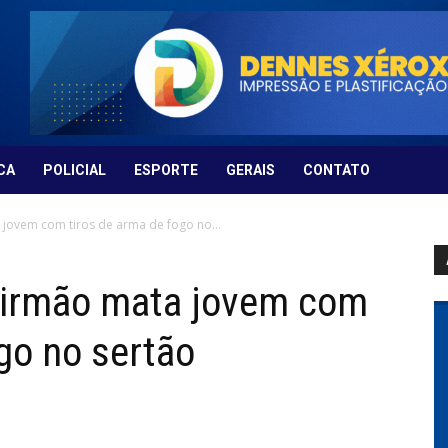
CA
POLICIAL
ESPORTE
GERAIS
CONTATO
jovem com tiros de arma de fogo no...
, irmão mata jovem com
go no sertão