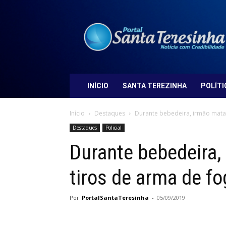
Portal
Santa
Teresinha
INÍCIO
SANTA TEREZINHA
POLÍTI
Início
Destaques
Durante bebedeira, irmão mata 
Destaques
Policial
Durante bebedeira
tiros de arma de fo
Por
PortalSantaTeresinha
-
05/09/2019