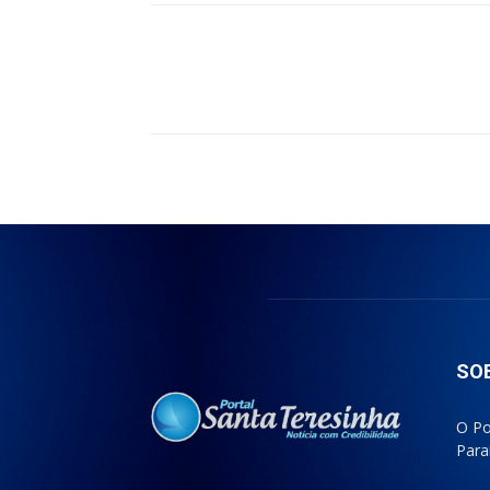
Compartilhado
SO
O Po
Para