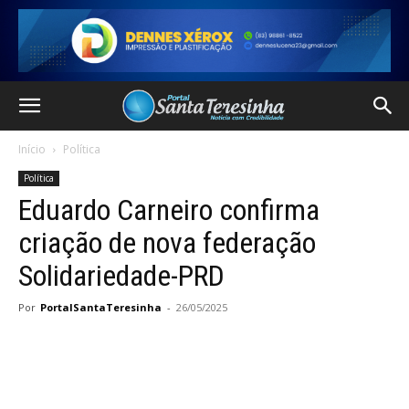
Início
Política
Política
Eduardo Carneiro confirma
criação de nova federação
Solidariedade-PRD
Por
PortalSantaTeresinha
-
26/05/2025