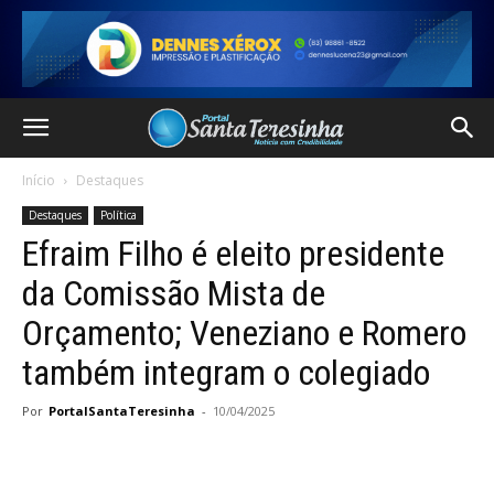
Início
Destaques
Destaques
Política
Efraim Filho é eleito presidente
da Comissão Mista de
Orçamento; Veneziano e Romero
também integram o colegiado
Por
PortalSantaTeresinha
-
10/04/2025