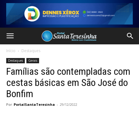
Início
Destaques
Destaques
Gerais
Famílias são contempladas com
cestas básicas em São José do
Bonfim
Por
PortalSantaTeresinha
-
29/12/2022