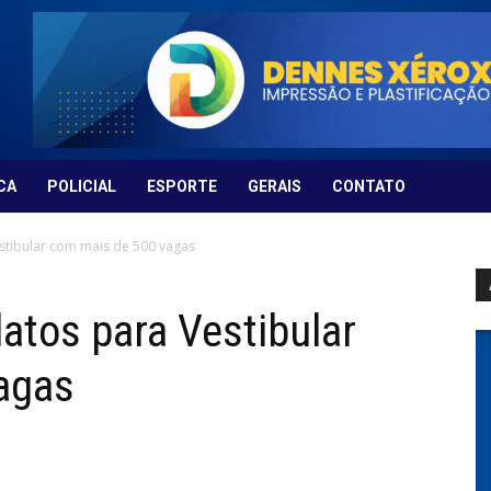
CA
POLICIAL
ESPORTE
GERAIS
CONTATO
estibular com mais de 500 vagas
atos para Vestibular
agas