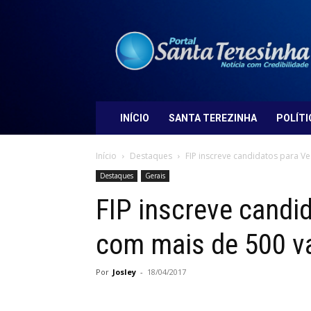
Portal
Santa
Teresinha
INÍCIO
SANTA TEREZINHA
POLÍTI
Início
Destaques
FIP inscreve candidatos para V
Destaques
Gerais
FIP inscreve candid
com mais de 500 v
Por
Josley
-
18/04/2017