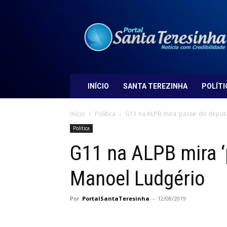
Portal
Santa
Teresinha
INÍCIO
SANTA TEREZINHA
POLÍTI
Início
Política
G11 na ALPB mira ‘passe’ do depu
Política
G11 na ALPB mira ‘
Manoel Ludgério
Por
PortalSantaTeresinha
-
12/08/2019