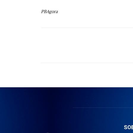
PBAgora
Compartilhado
SO