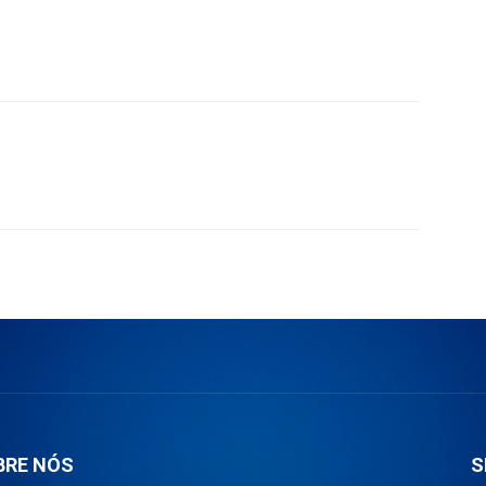
BRE NÓS
S