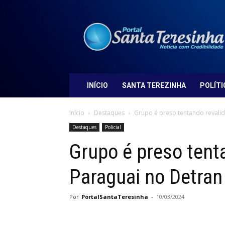
Portal
Santa
Teresinha
INÍCIO
SANTA TEREZINHA
POLÍTI
Início
Destaques
Grupo é preso tentando revalid
Destaques
Policial
Grupo é preso tent
Paraguai no Detra
Por
PortalSantaTeresinha
-
10/03/2024