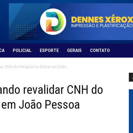
CA
POLICIAL
ESPORTE
GERAIS
CONTATO
ar CNH do Paraguai no Detran em João...
ando revalidar CNH do
n em João Pessoa