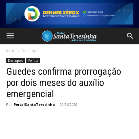
Início
Destaques
Destaques
Política
Guedes confirma prorrogação
por dois meses do auxílio
emergencial
Por
PortalSantaTeresinha
-
09/06/2020