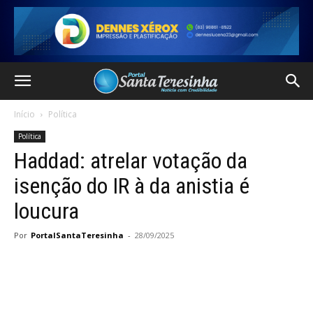
Início
Política
Política
Haddad: atrelar votação da
isenção do IR à da anistia é
loucura
Por
PortalSantaTeresinha
-
28/09/2025