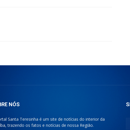
BRE NÓS
S
rtal Santa Teresinha é um site de notícias do interior da
íba, trazendo os fatos e notícias de nossa Região.