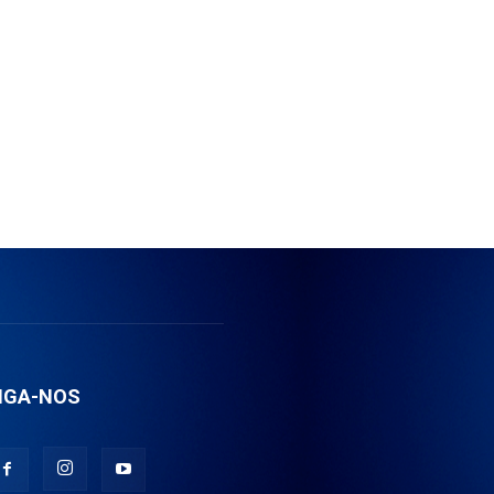
IGA-NOS