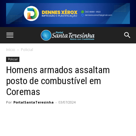
Início
Policial
Policial
Homens armados assaltam
posto de combustível em
Coremas
Por
PortalSantaTeresinha
-
03/07/2024