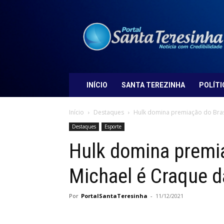
Portal
Santa
Teresinha
INÍCIO
SANTA TEREZINHA
POLÍTI
Início
Destaques
Hulk domina premiação do Brasi
Destaques
Esporte
Hulk domina premia
Michael é Craque d
Por
PortalSantaTeresinha
-
11/12/2021