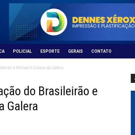
CA
POLICIAL
ESPORTE
GERAIS
CONTATO
leirão e Michael é Craque da Galera
ção do Brasileirão e
a Galera