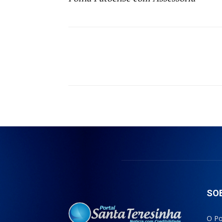
Compartilhado
SO
O Po