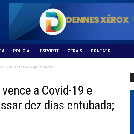
CA
POLICIAL
ESPORTE
GERAIS
CONTATO
d-19 e recebe alta após passar...
 vence a Covid-19 e
assar dez dias entubada;