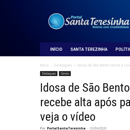
Portal
Santa
Teresinha
INÍCIO
SANTA TEREZINHA
POLÍTI
Início
Destaques
Idosa de São Bento vence a Covi
Destaques
Gerais
Idosa de São Bento
recebe alta após p
veja o vídeo
Por
PortalSantaTeresinha
-
03/06/2020