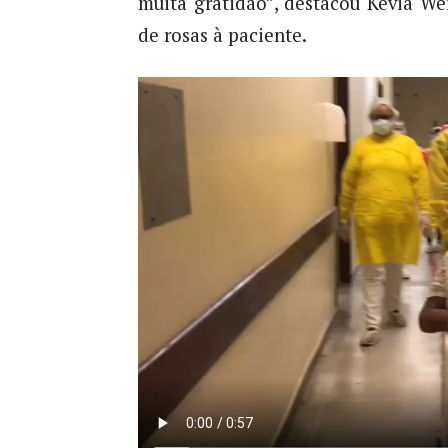
muita gratidão”, destacou Kévia We
de rosas à paciente.