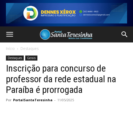
Início
Destaques
Destaques
Gerais
Inscrição para concurso de
professor da rede estadual na
Paraíba é prorrogada
Por
PortalSantaTeresinha
-
11/05/2025