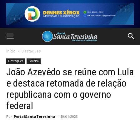
Início
Destaques
Destaques
Política
João Azevêdo se reúne com Lula
e destaca retomada de relação
republicana com o governo
federal
Por
PortalSantaTeresinha
-
10/01/2023