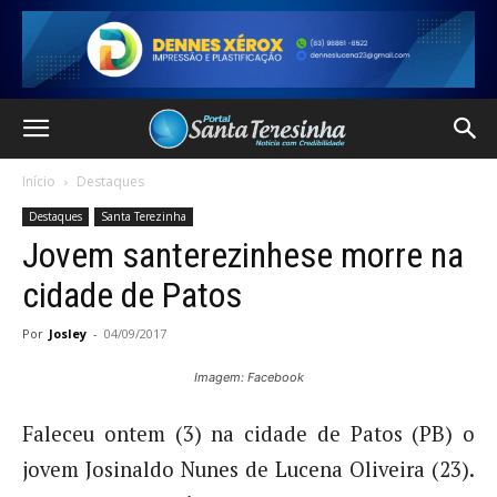
Início
Destaques
Destaques
Santa Terezinha
Jovem santerezinhese morre na
cidade de Patos
Por
Josley
-
04/09/2017
Imagem: Facebook
Faleceu ontem (3) na cidade de Patos (PB) o
jovem Josinaldo Nunes de Lucena Oliveira (23).