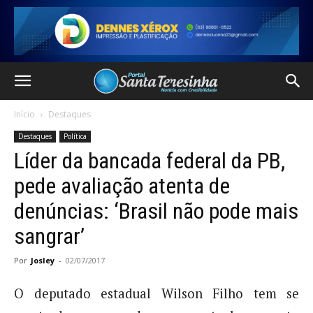
Início
Destaques
Destaques
Política
Líder da bancada federal da PB,
pede avaliação atenta de
denúncias: ‘Brasil não pode mais
sangrar’
Por
Josley
-
02/07/2017
O deputado estadual Wilson Filho tem se