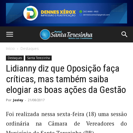
Início
Destaques
Destaques
Santa Terezinha
Lidianny diz que Oposição faça
críticas, mas também saiba
elogiar as boas ações da Gestão
Por
Josley
-
21/08/2017
Foi realizada nessa sexta-feira (18) uma sessão
ordinária na Câmara de Vereadores do