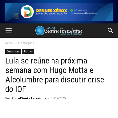
Início
Destaques
Destaques
Política
Lula se reúne na próxima
semana com Hugo Motta e
Alcolumbre para discutir crise
do IOF
Por
PortalSantaTeresinha
-
05/07/2025