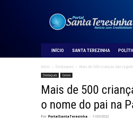
Portal
Santa
Teresinha
INÍCIO
SANTA TEREZINHA
POLÍTI
Início
Destaques
Mais de 500 crianças são regist
Destaques
Gerais
Mais de 500 crianç
o nome do pai na 
Por
PortalSantaTeresinha
-
11/03/2022