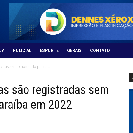
CA
POLICIAL
ESPORTE
GERAIS
CONTATO
radas sem o nome do pai na...
as são registradas sem
Paraíba em 2022