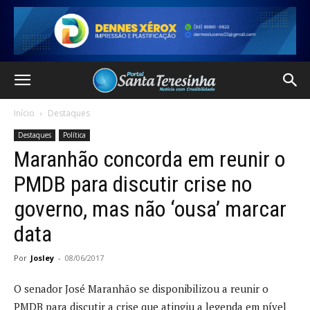
Início
Destaques
Destaques
Política
Maranhão concorda em reunir o
PMDB para discutir crise no
governo, mas não ‘ousa’ marcar
data
Por
Josley
-
08/06/2017
O senador José Maranhão se disponibilizou a reunir o
PMDB para discutir a crise que atingiu a legenda em nível