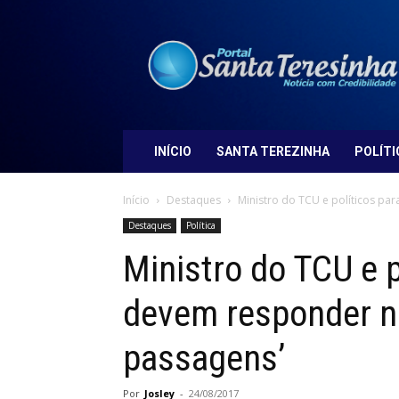
Portal
Santa
Teresinha
INÍCIO
SANTA TEREZINHA
POLÍTI
Início
Destaques
Ministro do TCU e políticos par
Destaques
Política
Ministro do TCU e p
devem responder na
passagens’
Por
Josley
-
24/08/2017