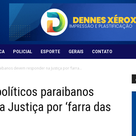
CA
POLICIAL
ESPORTE
GERAIS
CONTATO
aibanos devem responder na Justiça por ‘farra...
olíticos paraibanos
 Justiça por ‘farra das