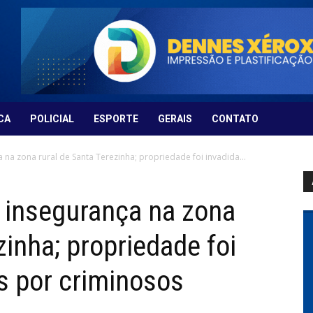
CA
POLICIAL
ESPORTE
GERAIS
CONTATO
na zona rural de Santa Terezinha; propriedade foi invadida...
 insegurança na zona
zinha; propriedade foi
s por criminosos