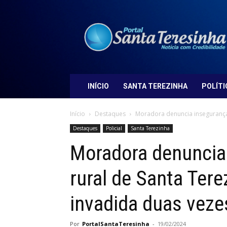
Portal
Santa
Teresinha
INÍCIO
SANTA TEREZINHA
POLÍTI
Início
Destaques
Moradora denuncia insegurança 
Destaques
Policial
Santa Terezinha
Moradora denuncia
rural de Santa Tere
invadida duas veze
Por
PortalSantaTeresinha
-
19/02/2024