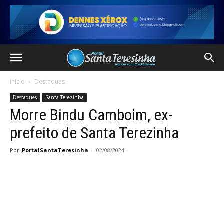
Início
Destaques
Destaques
Santa Terezinha
Morre Bindu Camboim, ex-
prefeito de Santa Terezinha
Por
PortalSantaTeresinha
-
02/08/2024