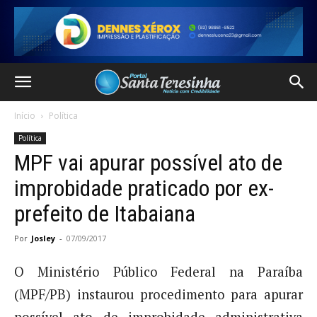
Início
Política
Política
MPF vai apurar possível ato de
improbidade praticado por ex-
prefeito de Itabaiana
Por
Josley
-
07/09/2017
O Ministério Público Federal na Paraíba
(MPF/PB) instaurou procedimento para apurar