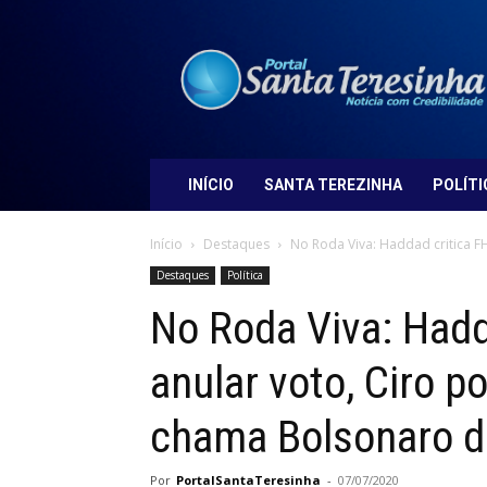
Portal
Santa
Teresinha
INÍCIO
SANTA TEREZINHA
POLÍTI
Início
Destaques
No Roda Viva: Haddad critica FH
Destaques
Política
No Roda Viva: Hadd
anular voto, Ciro p
chama Bolsonaro d
Por
PortalSantaTeresinha
-
07/07/2020