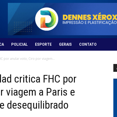
CA
POLICIAL
ESPORTE
GERAIS
CONTATO
C por anular voto, Ciro por viagem...
ad critica FHC por
or viagem a Paris e
e desequilibrado